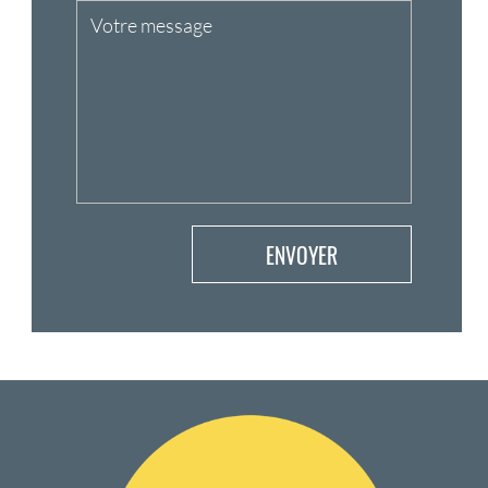
@
bonjourlesud
Telephone :
06.99.23.29.22
E-Mail :
contact@bonjourlesud.com