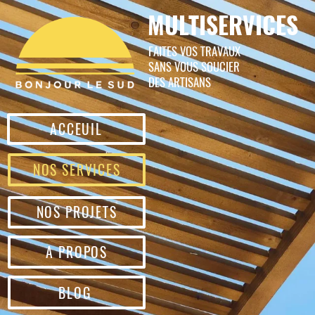
MULTISERVICES
FAITES VOS TRAVAUX
SANS VOUS SOUCIER
DES ARTISANS
ACCEUIL
NOS SERVICES
NOS PROJETS
A PROPOS
BLOG
CONTACT
PERGOLAS